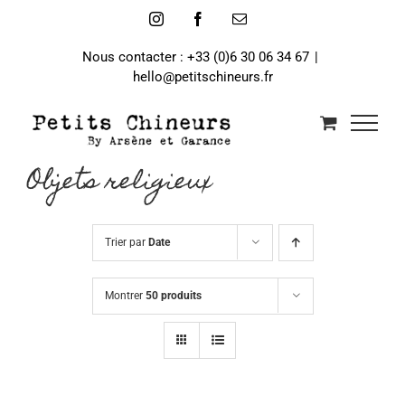
Passer
Instagram
Facebook
Email
au
contenu
Nous contacter : +33 (0)6 30 06 34 67
|
hello@petitschineurs.fr
Objets religieux
Trier par
Date
Montrer
50 produits