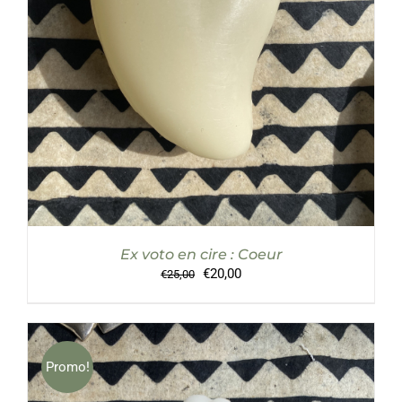
Ex voto en cire : Coeur
Le
Le
€
20,00
€
25,00
prix
prix
initial
actuel
était :
est :
€25,00.
€20,00.
Promo!